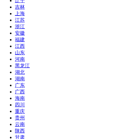
辽宁
吉林
上海
江苏
浙江
安徽
福建
江西
山东
河南
黑龙江
湖北
湖南
广东
广西
海南
四川
重庆
贵州
云南
陕西
甘肃