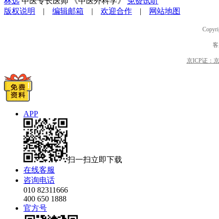
林远
中医专长医师 《中医外科学》
免费试听
版权说明
|
编辑邮箱
|
欢迎合作
|
网站地图
Copyri
客
京ICP证：京B2
APP
扫一扫立即下载
在线客服
咨询电话
010 82311666
400 650 1888
官方号