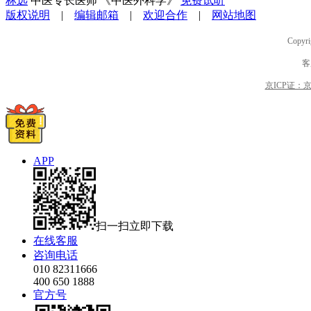
林远
中医专长医师 《中医外科学》
免费试听
版权说明
|
编辑邮箱
|
欢迎合作
|
网站地图
Copyri
客
京ICP证：京B2
APP
扫一扫立即下载
在线客服
咨询电话
010 82311666
400 650 1888
官方号