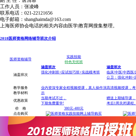
副 主 任：唐清蓉
工作人员：张凌峰
联系电话：021-22121656
电子邮箱：shanghaimda@163.com
上海医师协会电话的相关内容由医学|教育网搜集整理。
2018医师资格网络辅导班次介绍
实践技能
医师资格辅导
特色无忧班
涵盖班次
涵盖班次
强化冲刺班+应试技巧班+实战模考班
临床/中医/中西医
涵盖班次
公卫：强化冲刺+
教学服务
业内资深专家全程视频授课，真人操作演
高清视频授课，考
教学材料
示
当期考试不过，
赠送上期辅导课，
优惠政策
下期免费重学!
考后1周关闭课程
价 格
380元-480元
点击购买