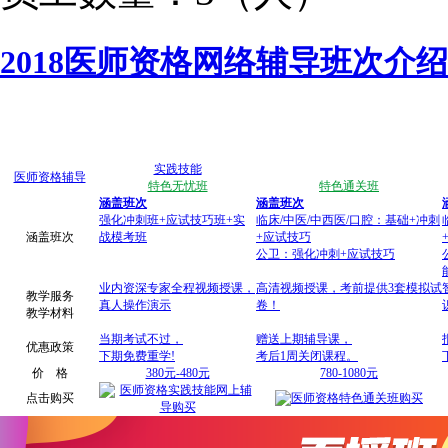
2018医师资格网络辅导班次介绍
实践技能
医师资格辅导
特色无忧班
特色通关班
涵盖班次
涵盖班次
强化冲刺班+应试技巧班+实
临床/中医/中西医/口腔：基础+冲刺
涵盖班次
战模考班
+应试技巧
公卫：强化冲刺+应试技巧
业内资深专家全程视频授课，
高清视频授课，考前提供3套模拟试
教学服务
真人操作演示
卷！
教学材料
当期考试不过，
赠送上期辅导课，
优惠政策
下期免费重学!
考后1周关闭课程。
价 格
380元-480元
780-1080元
点击购买