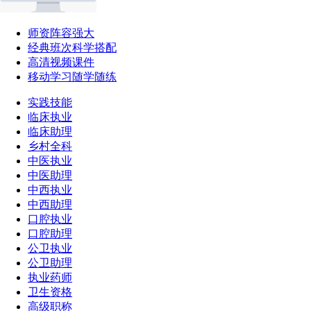
师资阵容强大
经典班次科学搭配
高清视频课件
移动学习随学随练
实践技能
临床执业
临床助理
乡村全科
中医执业
中医助理
中西执业
中西助理
口腔执业
口腔助理
公卫执业
公卫助理
执业药师
卫生资格
高级职称