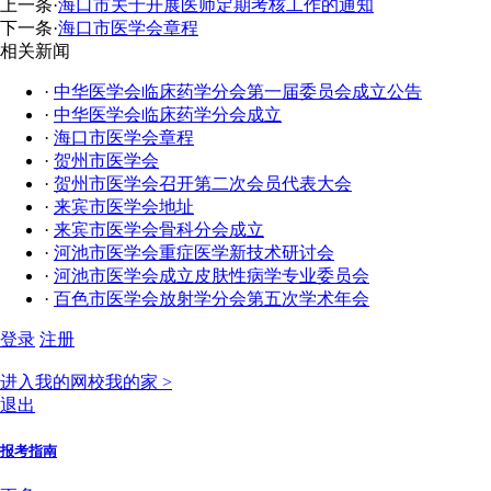
上一条
·
海口市关于开展医师定期考核工作的通知
下一条
·
海口市医学会章程
相关新闻
·
中华医学会临床药学分会第一届委员会成立公告
·
中华医学会临床药学分会成立
·
海口市医学会章程
·
贺州市医学会
·
贺州市医学会召开第二次会员代表大会
·
来宾市医学会地址
·
来宾市医学会骨科分会成立
·
河池市医学会重症医学新技术研讨会
·
河池市医学会成立皮肤性病学专业委员会
·
百色市医学会放射学分会第五次学术年会
登录
注册
进入我的网校我的家 >
退出
报考指南