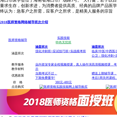
海口市医学会位于海南省海口市广场路3号。“天行健，君子以
量求生存，创新求进，为消费者提供高质、经典的品牌产品医学
终认为：急客户之所需，应客户之所求，是精美人服务的宗旨
2018医师资格网络辅导班次介绍
实践技能
医师资格辅导
特色无忧班
涵盖班次
涵盖班次
强化冲刺班+应试技巧班+实战模考班
临床/中医/中西医
涵盖班次
公卫：强化冲刺+
教学服务
业内资深专家全程视频授课，真人操作演
高清视频授课，考
教学材料
示
当期考试不过，
赠送上期辅导课，
优惠政策
下期免费重学!
考后1周关闭课程
价 格
380元-480元
点击购买