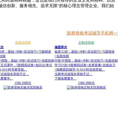
化和民族精神精髓，这也是我们所推荐的企业文化和精神。以质
诚信创新、服务领先、追求无限”的核心理念管理企业。我们始
医师资格考试辅导手机网>>
实验无忧班
定制无忧班
班次
涵盖班次
口腔：基础+冲刺+应试技巧+习题精讲
临床
/
口腔：基础+冲刺+应试技巧+习题精讲
技能
+实践技能
中西医：基础+冲刺+应试技巧+实践技能
中医
/
中西医：基础+冲刺+应试技巧+实践技能
互式课件，5套模拟试卷+知识点/单元
学习计划+6套模拟试卷+名师直播+在线自习
8-16小时专家答疑。
+助教跟踪辅导+8-16小时在线答疑。
考试或报名审核不过，
当期考试或报名审核不过，
免费重学。
下期免费重学。
1580-2080元
2380-3080元