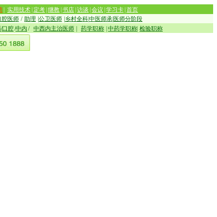
聘
|
实用技术
|
定考
|
继教
|
书店
|
访谈
|
会议
|
学习卡
|
首页
口腔医师
/
助理
|
公卫医师
|
乡村全科
|
中医师承
|
医师分阶段
科
/
口腔
/
中内
/
中西内主治医师
|
药学职称
|
中药学职称
|
检验职称