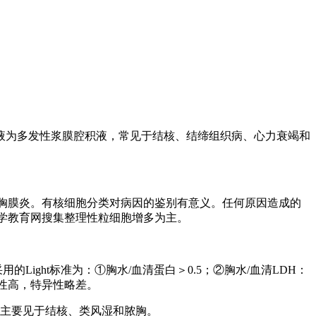
为多发性浆膜腔积液，常见于结核、结缔组织病、心力衰竭和
性胸膜炎。有核细胞分类对病因的鉴别有意义。任何原因造成的
|学教育网搜集整理性粒细胞增多为主。
ght标准为：①胸水/血清蛋白＞0.5；②胸水/血清LDH：
感性高，特异性略差。
主要见于结核、类风湿和脓胸。