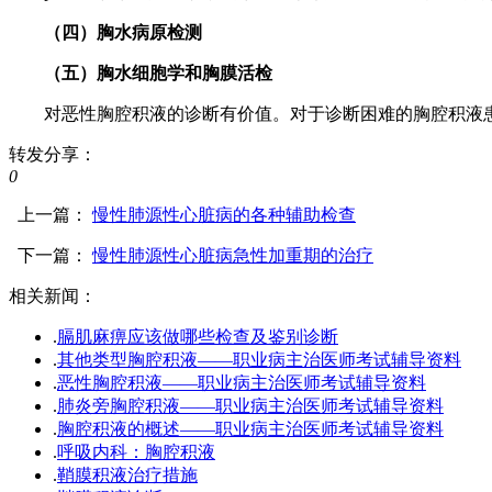
（四）胸水病原检测
（五）胸水细胞学和胸膜活检
对恶性胸腔积液的诊断有价值。对于诊断困难的胸腔积液患
转发分享：
0
上一篇：
慢性肺源性心脏病的各种辅助检查
下一篇：
慢性肺源性心脏病急性加重期的治疗
相关新闻：
.
膈肌麻痹应该做哪些检查及鉴别诊断
.
其他类型胸腔积液——职业病主治医师考试辅导资料
.
恶性胸腔积液——职业病主治医师考试辅导资料
.
肺炎旁胸腔积液——职业病主治医师考试辅导资料
.
胸腔积液的概述——职业病主治医师考试辅导资料
.
呼吸内科：胸腔积液
.
鞘膜积液治疗措施