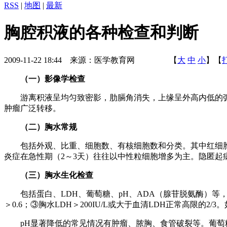
RSS
|
地图
|
最新
胸腔积液的各种检查和判断
2009-11-22 18:44 来源：医学教育网 【
大
中
小
】【
（一）影像学检查
游离积液呈均匀致密影，肋膈角消失，上缘呈外高内低的弧
肿瘤广泛转移。
（二）胸水常规
包括外观、比重、细胞数、有核细胞数和分类。其中红细胞数大
炎症在急性期（2～3天）往往以中性粒细胞增多为主。隐匿起
（三）胸水生化检查
包括蛋白、LDH、葡萄糖、pH、ADA（腺苷脱氨酶）等，其中
＞0.6；③胸水LDH＞200IU/L或大于血清LDH正常高限
pH显著降低的常见情况有肿瘤、脓胸、食管破裂等。葡萄糖