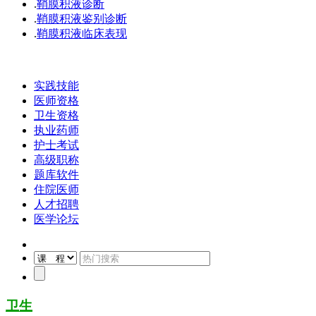
.
鞘膜积液诊断
.
鞘膜积液鉴别诊断
.
鞘膜积液临床表现
实践技能
医师资格
卫生资格
执业药师
护士考试
高级职称
题库软件
住院医师
人才招聘
医学论坛
卫生