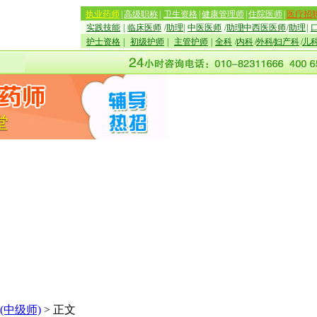
执业药师
|
高级职称
|
卫生资格
|
健康管理师
|
住院医师
|
医疗招
实践技能
|
临床医师
/
助理
|
中医医师
/
助理
|
中西医医师
/
助理
|
护士资格
|
初级护师
|
主管护师
|
全科
/
内科
/
外科
/
妇产科
/
儿
(中级师)
> 正文