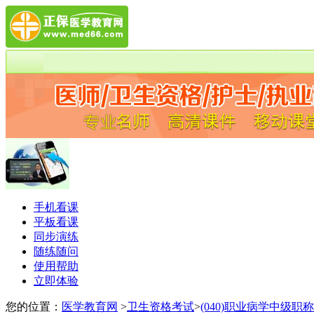
手机看课
平板看课
同步演练
随练随问
使用帮助
立即体验
您的位置：
医学教育网
>
卫生资格考试
>
(040)职业病学中级职称