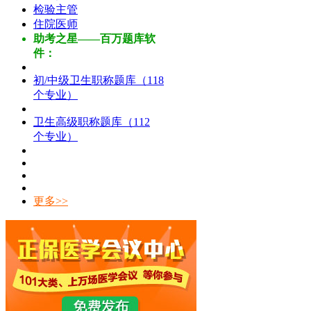
检验主管
住院医师
助考之星——百万题库软
件：
初/中级卫生职称题库（118
个专业）
卫生高级职称题库（112
个专业）
更多>>