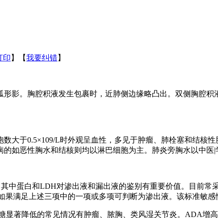
打印
】【
我要纠错
】
形影。胸腔积液发生包裹时，近肺侧边缘略凸出。双侧胸腔积液
于0.5×109/L时外观呈血性，多见于肿瘤、肺栓塞和结核
病的如恶性胸水和结核则均以淋巴细胞为主。肺炎旁胸水以中医
蛋白和LDH对渗出液和漏出液的鉴别有重要价值。目前常采用的Li
的2/3。如果满足上述三项中的一项或多项可判断为渗出液。该标准敏
显著降低的常见情况有肿瘤、脓胸、类风湿关节炎。ADA增高