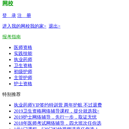
网校
登 录
注 册
进入我的网校我的家>
退出>
报考指南
医师资格
实践技能
执业药师
卫生资格
初级护师
主管护师
护士资格
特别推荐
执业药师VIP签约特训营 两年护航 不过退费
2019卫生资格网络辅导课程，提分就选我>
2019护士网络辅导，先行一步，取证无忧
2018年医师考试网络辅导，四大班次任你选